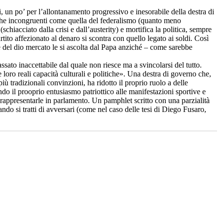
ti, un po’ per l’allontanamento progressivo e inesorabile della destra di
iche incongruenti come quella del federalismo (quanto meno
iacciato dalla crisi e dall’austerity) e mortifica la politica, sempre
rtito affezionato al denaro si scontra con quello legato ai soldi. Così
ne del dio mercato le si ascolta dal Papa anziché – come sarebbe
ssato inaccettabile dal quale non riesce ma a svincolarsi del tutto.
e loro reali capacità culturali e politiche». Una destra di governo che,
iù tradizionali convinzioni, ha ridotto il proprio ruolo a delle
do il prooprio entusiasmo patriottico alle manifestazioni sportive e
i rappresentarle in parlamento. Un pamphlet scritto con una parzialità
do si tratti di avversari (come nel caso delle tesi di Diego Fusaro,