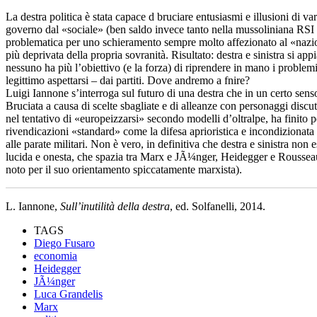
La destra politica è stata capace d bruciare entusiasmi e illusioni di va
governo dal «sociale» (ben saldo invece tanto nella mussoliniana RSI
problematica per uno schieramento sempre molto affezionato al «nazional
più deprivata della propria sovranità. Risultato: destra e sinistra si ap
nessuno ha più l’obiettivo (e la forza) di riprendere in mano i problem
legittimo aspettarsi – dai partiti. Dove andremo a fnire?
Luigi Iannone s’interroga sul futuro di una destra che in un certo senso
Bruciata a causa di scelte sbagliate e di alleanze con personaggi discuti
nel tentativo di «europeizzarsi» secondo modelli d’oltralpe, ha finito pe
rivendicazioni «standard» come la difesa aprioristica e incondizionata 
alle parate militari. Non è vero, in definitiva che destra e sinistra no
lucida e onesta, che spazia tra Marx e JÃ¼nger, Heidegger e Rousseau, D
noto per il suo orientamento spiccatamente marxista).
L. Iannone,
Sull’inutilità della destra
, ed. Solfanelli, 2014.
TAGS
Diego Fusaro
economia
Heidegger
JÃ¼nger
Luca Grandelis
Marx