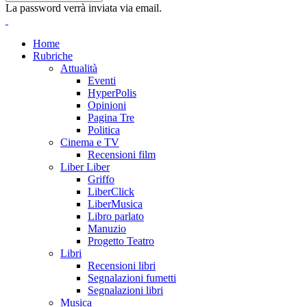
La password verrà inviata via email.
Home
Rubriche
Attualità
Eventi
HyperPolis
Opinioni
Pagina Tre
Politica
Cinema e TV
Recensioni film
Liber Liber
Griffo
LiberClick
LiberMusica
Libro parlato
Manuzio
Progetto Teatro
Libri
Recensioni libri
Segnalazioni fumetti
Segnalazioni libri
Musica