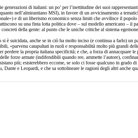
rie generazioni di italiani: un po’ per l’inettitudine dei suoi rappresentan
 quanto nell’almirantiano MSI), in favore di un avvicinamento a temat
e») e di un liberismo economico senza limiti che avvilisce il popolo (sch
piattiscono su una finta lotta politica dove – sul modello americano – il pa
i concreti della gente: al punto che le uniche critiche al sistema egemo
 si è suicidata, anche se in ciò ha molto inciso (e continua a farlo) un pa
bili, «parvenu catapultati in ruoli e responsabilità molto più grandi dell
r perdere la propria italiana specificità; e che, a forza di annacquare le p
delle forze armate (indifendibili quando ree, ammette l’autore), confinan
n esistano più; esisterebbero eccome, se solo ci fosse qualcuno in grado d
ante e Leopardi, e che sa sottolineare le ragioni degli altri anche quan